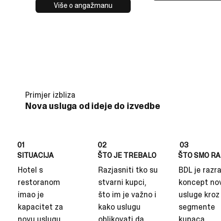
Više o angažmanu
Primjer izbliza
Nova usluga od ideje do izvedbe
01
02
03
SITUACIJA
ŠTO JE TREBALO
ŠTO SMO RA
Hotel s
Razjasniti tko su
BDL je razr
restoranom
stvarni kupci,
koncept no
imao je
što im je važno i
usluge kroz
kapacitet za
kako uslugu
segmente
novu uslugu
oblikovati da
kupaca,