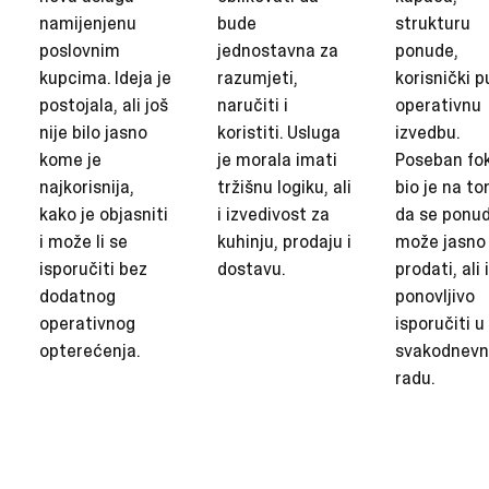
namijenjenu
bude
strukturu
poslovnim
jednostavna za
ponude,
kupcima. Ideja je
razumjeti,
korisnički pu
postojala, ali još
naručiti i
operativnu
nije bilo jasno
koristiti. Usluga
izvedbu.
kome je
je morala imati
Poseban fo
najkorisnija,
tržišnu logiku, ali
bio je na t
kako je objasniti
i izvedivost za
da se ponu
i može li se
kuhinju, prodaju i
može jasno
isporučiti bez
dostavu.
prodati, ali i
dodatnog
ponovljivo
operativnog
isporučiti u
opterećenja.
svakodnev
radu.