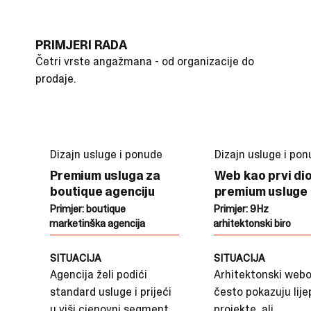
PRIMJERI RADA
Četri vrste angažmana - od organizacije do
prodaje.
Dizajn usluge i ponude
Dizajn usluge i po
Premium usluga za
Web kao prvi di
boutique agenciju
premium usluge
Primjer: boutique
Primjer: 9Hz
marketinška agencija
arhitektonski biro
SITUACIJA
SITUACIJA
Agencija želi podići
Arhitektonski webo
standard usluge i prijeći
često pokazuju lije
u viši cjenovni segment.
projekte, ali