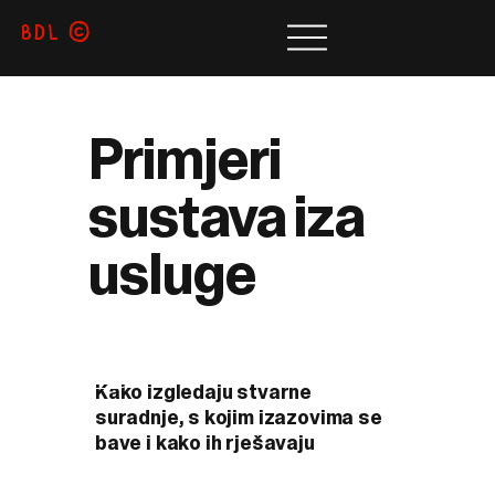
BDL
©
Primjeri
sustava iza
usluge
Explore
Kako izgledaju stvarne
suradnje, s kojim izazovima se
bave i kako ih rješavaju