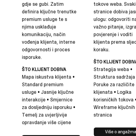
gdje se gubi. Zatim
tokove weba. Svaki
definira ključne trenutke
stranice dobiva ja
premium usluge te s
ulogu: odgovoriti n
njima usklađuje
važno pitanje, izgra
komunikaciju, način
povjerenje i voditi
vođenja klijenta, interne
klijenta prema slj
odgovornosti i proces
koraku.
isporuke.
ŠTO KLIJENT DOBIV
Strategija weba •
ŠTO KLIJENT DOBIVA
Mapa iskustva klijenta •
Struktura sadržaja
Standard premium
Poruke za različite
usluge • Jasnije ključne
klijenata • Logika
interakcije • Smjernice
korisničkih tokova 
za dosljedniju isporuku •
Wireframe ključnih
Temelj za uvjerljivije
stranica
opravdanje više cijene
Više o angažm