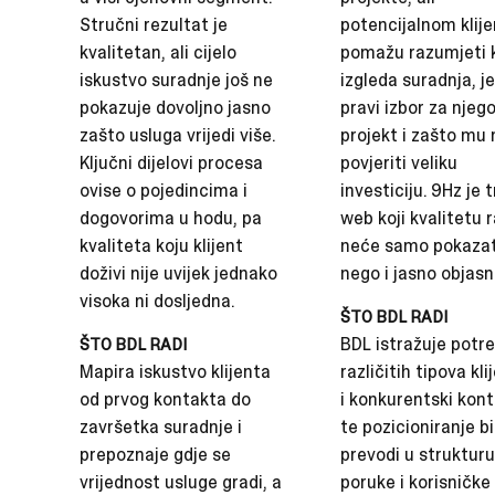
Stručni rezultat je
potencijalnom klij
kvalitetan, ali cijelo
pomažu razumjeti 
iskustvo suradnje još ne
izgleda suradnja, je 
pokazuje dovoljno jasno
pravi izbor za njeg
zašto usluga vrijedi više.
projekt i zašto mu
Ključni dijelovi procesa
povjeriti veliku
ovise o pojedincima i
investiciju. 9Hz je 
dogovorima u hodu, pa
web koji kvalitetu 
kvaliteta koju klijent
neće samo pokazat
doživi nije uvijek jednako
nego i jasno objasni
visoka ni dosljedna.
ŠTO BDL RADI
BDL istražuje potr
ŠTO BDL RADI
Mapira iskustvo klijenta
različitih tipova kl
od prvog kontakta do
i konkurentski kon
završetka suradnje i
te pozicioniranje b
prepoznaje gdje se
prevodi u strukturu
vrijednost usluge gradi, a
poruke i korisničke